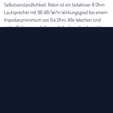
Selbstverständlichkeit. Robin ist ein teilaktiver 8 Ohm
Lautsprecher mit 96 dB/W/m Wirkungsgrad bei einem
Impedanzminimum von 6,4 Ohm. Alle Weichen sind
erster Ordnung und ohne jegliche Impedanzkorrektur
ausgelegt, damit macht er es jedem Verstärker leicht
mit Robin zusammenzuspielen.
FEINSTE HÖHEN
Im Lautsprecher Robin kommt ein speziell entwickelter
AMT am oberen Ende des Frequenzbandes zum
Einsatz. Schnelligkeit, Transparenz und Auflösung sind
die definierende Eigenschaften und überzeugen jeden
Hörer. Der regelbare rückwärtige Bändchenhochtöner
sorgt für eine unglaublich luftige Leichtigkeit auch in